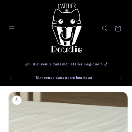
et
passer
au
contenu
Panier
🌙✨ Bienvenue dans mon atelier magique ✨🌙
que
Retrait g
Bienvenue dans notre boutique
ections
Passer aux
informations
produits