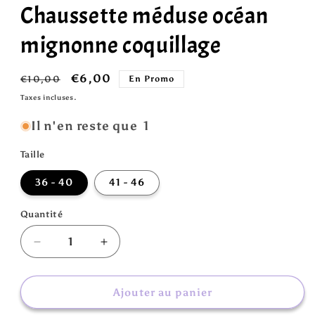
Chaussette méduse océan
mignonne coquillage
Prix
Prix
€6,00
€10,00
En Promo
habituel
promotionnel
Taxes incluses.
Il n'en reste que 1
Taille
36 - 40
41 - 46
Quantité
Réduire
Augmenter
la
la
quantité
quantité
de
de
Ajouter au panier
Chaussette
Chaussette