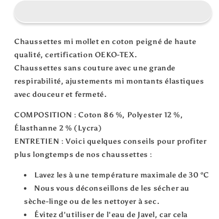
méduse
méduse
océan
océan
mignonne
mignonne
coquillage
coquillage
Chaussettes mi mollet en coton peigné de haute
qualité, certification OEKO-TEX.
Chaussettes sans couture avec une grande
respirabilité, ajustements mi montants élastiques
avec douceur et fermeté.
COMPOSITION : Coton 86 %, Polyester 12 %,
Élasthanne 2 % (Lycra)
ENTRETIEN : Voici quelques conseils pour profiter
plus longtemps de nos chaussettes :
Lavez les à une température maximale de 30 ºC
Nous vous déconseillons de les sécher au
sèche-linge ou de les nettoyer à sec.
Évitez d'utiliser de l'eau de Javel, car cela