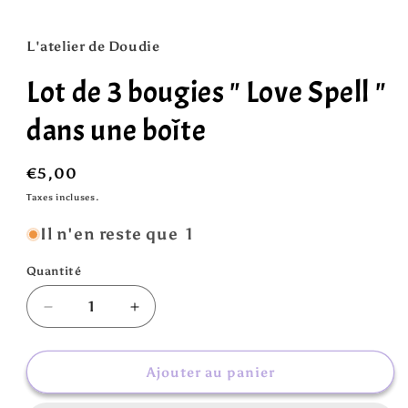
L'atelier de Doudie
Lot de 3 bougies " Love Spell "
dans une boîte
Prix
€5,00
habituel
Taxes incluses.
Il n'en reste que 1
Quantité
Réduire
Augmenter
la
la
quantité
quantité
de
de
Ajouter au panier
Lot
Lot