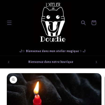
et
passer
au
contenu
Panier
🌙✨ Bienvenue dans mon atelier magique ✨🌙
que
Retrait g
Bienvenue dans notre boutique
ections
Passer aux
informations
produits