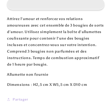
de
de
3
3
bougies
bougies
&quot;
&quot;
Attirez l'amour et renforcez vos relations
Love
Love
amoureuses avec cet ensemble de 3 bougies de sorts
Spell
Spell
&quot;
&quot;
d'amour. Utilisez simplement la boîte d'allumettes
dans
dans
coulissante pour contenir l'une des bougies
une
une
incluses et concentrez-vous sur votre intention.
boîte
boîte
Comprend 3 bougies non parfumées et des
instructions. Temps de combustion approximatif
de 1 heure par bougie.
Allumette non fournie
Dimensions :
H2,5 cm X W5,5 cm X D10 cm
Partager