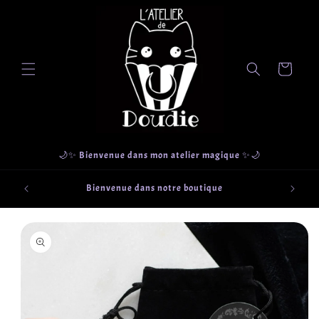
et
passer
au
contenu
Panier
🌙✨ Bienvenue dans mon atelier magique ✨🌙
que
Retrait g
Bienvenue dans notre boutique
ections
Passer aux
informations
produits