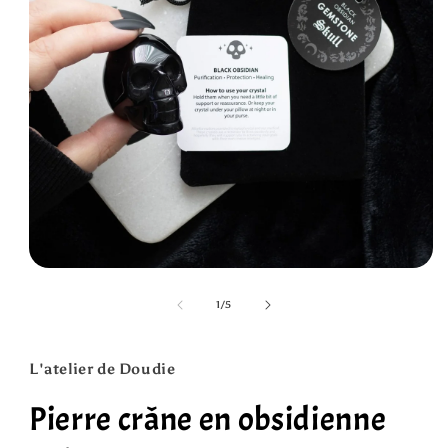
Ouvrir
le
média
de
1
/
5
1
dans
une
fenêtre
L'atelier de Doudie
modale
Pierre crâne en obsidienne