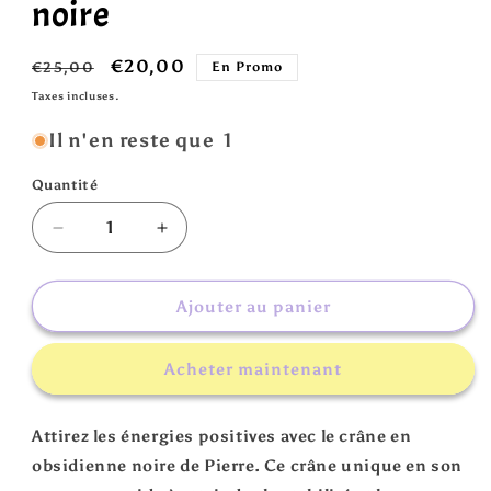
noire
Prix
Prix
€20,00
€25,00
En Promo
habituel
promotionnel
Taxes incluses.
Il n'en reste que 1
Quantité
Réduire
Augmenter
la
la
quantité
quantité
de
de
Ajouter au panier
Pierre
Pierre
crâne
crâne
Acheter maintenant
en
en
obsidienne
obsidienne
noire
noire
Attirez les énergies positives avec le crâne en
obsidienne noire de Pierre. Ce crâne unique en son